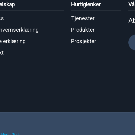
elskap
Hurtiglenker
Vå
ss
Tjenester
Ab
nvernserklæring
Produkter
e erklæring
Prosjekter
kt
 Media Tech