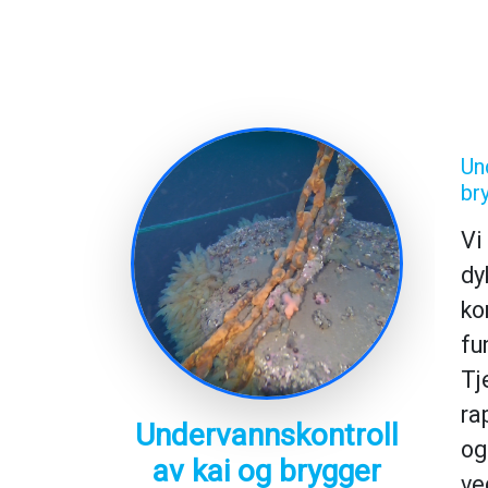
Un
br
Vi
dy
ko
fu
Tj
ra
Undervannskontroll
og
av kai og brygger
ve