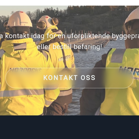
a kontakt idag for en uforpliktende byggepr
eller bestill befaring!
KONTAKT OSS