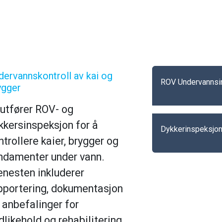
dervannskontroll av kai og
ROV Undervannsi
ygger
 utfører ROV- og
kkersinspeksjon for å
Dykkerinspeksjo
ntrollere kaier, brygger og
ndamenter under vann.
enesten inkluderer
pportering, dokumentasjon
 anbefalinger for
dlikehold og rehabilitering,