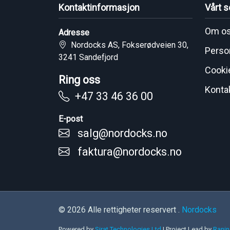
Kontaktinformasjon
Vårt s
Om o
Adresse
Nordocks AS, Fokserødveien 30,
Perso
3241 Sandefjord
Cooki
Ring oss
Konta
+47 33 46 36 00
E-post
salg@nordocks.no
faktura@nordocks.no
© 2026 Alle rettigheter reservert .
Nordocks
Powered by
Sirat Technologies Ltd
|
Project Lead by
Ranin