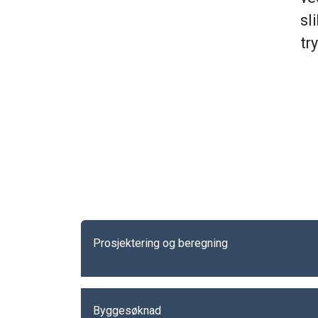
sl
tr
Prosjektering og beregning
Byggesøknad