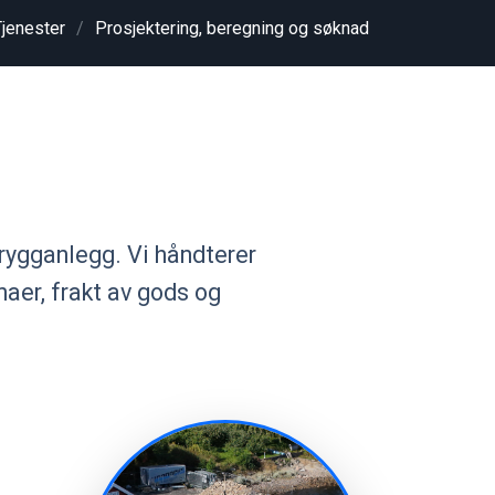
Tjenester
Prosjektering, beregning og søknad
ebrygganlegg. Vi håndterer
naer, frakt av gods og