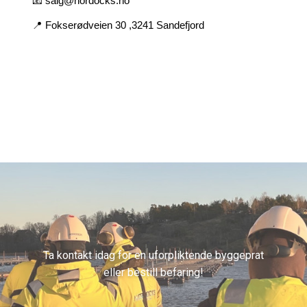
📧 salg@nordocks.no
📍 Fokserødveien 30 ,3241 Sandefjord
Ta kontakt idag for en uforpliktende byggeprat
eller bestill befaring!