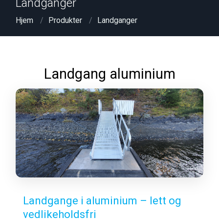
Landganger
Hjem
Produkter
Landganger
Landgang aluminium
Landgange i aluminium – lett og
vedlikeholdsfri