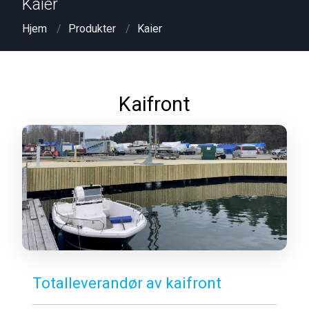
Kaier
Hjem
Produkter
Kaier
Kaifront
Totalleverandør av kaifront