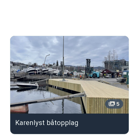
Relaterte emner
5
Karenlyst båtopplag