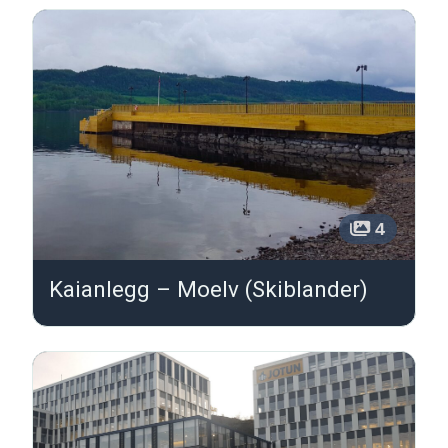
4
Kaianlegg – Moelv (Skiblander)