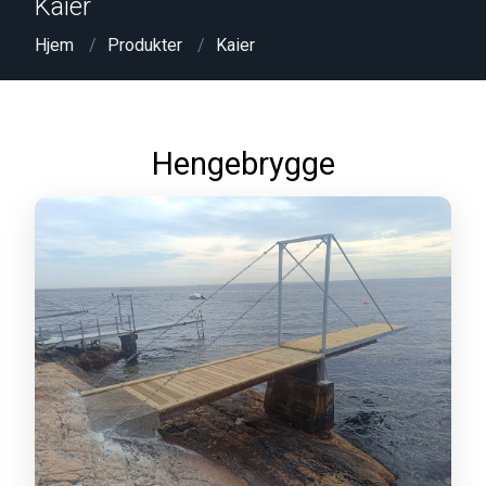
Kaier
Hjem
Produkter
Kaier
Hengebrygge