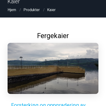
Kaier
Hjem
Produkter
Kaier
Fergekaier
Forsterking og oppgradering av