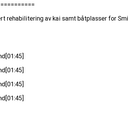
===========
vert rehabilitering av kai samt båtplasser for Sm
nd[01:45]
nd[01:45]
nd[01:45]
nd[01:45]