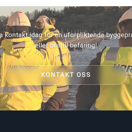
a kontakt idag for en uforpliktende byggepr
eller bestill befaring!
KONTAKT OSS