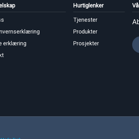
elskap
Hurtiglenker
Vå
ss
Tjenester
Ab
nvernserklæring
Produkter
e erklæring
Prosjekter
kt