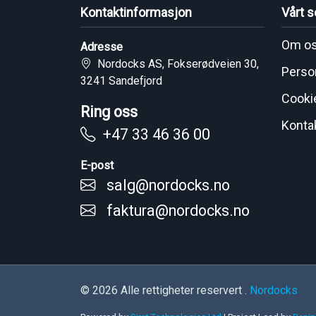
Kontaktinformasjon
Vårt s
Om o
Adresse
Nordocks AS, Fokserødveien 30,
Perso
3241 Sandefjord
Cooki
Ring oss
Konta
+47 33 46 36 00
E-post
salg@nordocks.no
faktura@nordocks.no
© 2026 Alle rettigheter reservert .
Nordocks