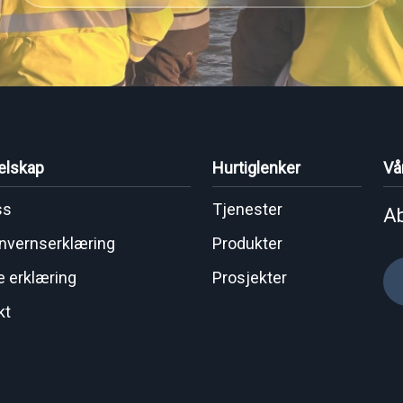
elskap
Hurtiglenker
Vå
ss
Tjenester
Ab
nvernserklæring
Produkter
e erklæring
Prosjekter
kt