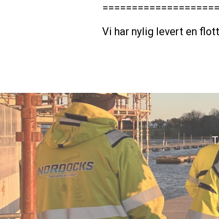
===================
Vi har nylig levert en fl
T