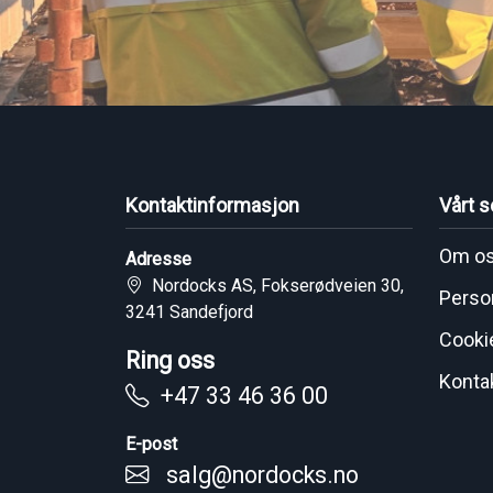
Kontaktinformasjon
Vårt s
Om o
Adresse
Nordocks AS, Fokserødveien 30,
Perso
3241 Sandefjord
Cooki
Ring oss
Konta
+47 33 46 36 00
E-post
salg@nordocks.no