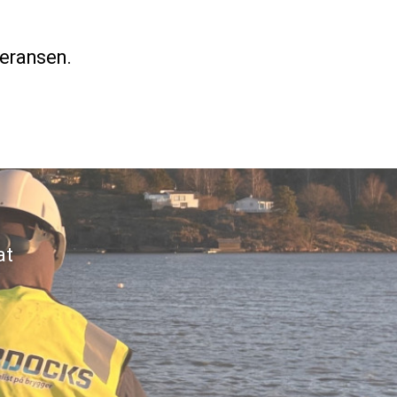
veransen.
at