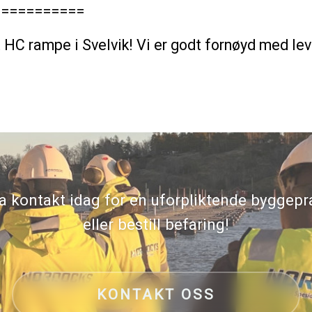
===========
ott HC rampe i Svelvik! Vi er godt fornøyd med le
a kontakt idag for en uforpliktende byggepr
eller bestill befaring!
KONTAKT OSS