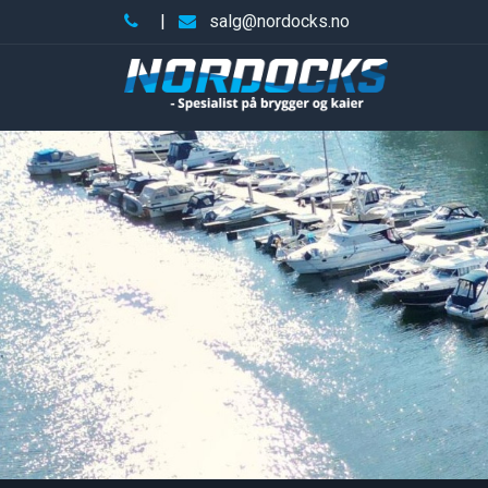
|
salg@nordocks.no