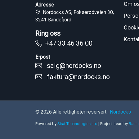
Om o
Adresse
Nordocks AS, Fokserødveien 30,
Perso
3241 Sandefjord
Cooki
Ring oss
Konta
+47 33 46 36 00
E-post
salg@nordocks.no
faktura@nordocks.no
© 2026 Alle rettigheter reservert .
Nordocks
Powered by
Sirat Technologies Ltd
|
Project Lead by
Ranin