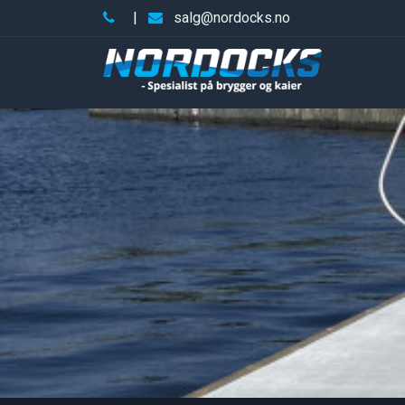
|
salg@nordocks.no