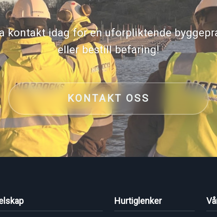
a kontakt idag for en uforpliktende byggepr
eller bestill befaring!
KONTAKT OSS
elskap
Hurtiglenker
Vå