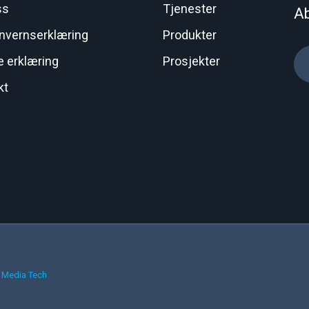
ss
Tjenester
Ab
nvernserklæring
Produkter
e erklæring
Prosjekter
kt
 Media Tech