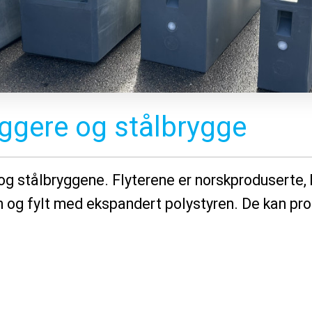
riggere og stålbrygge
e og stålbryggene. Flyterene er norskproduserte
 og fylt med ekspandert polystyren. De kan prod