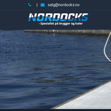
|
salg@nordocks.no