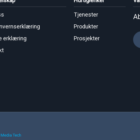
elskap
Hurtiglenker
Vå
ss
Tjenester
Ab
nvernserklæring
Produkter
e erklæring
Prosjekter
kt
 Media Tech