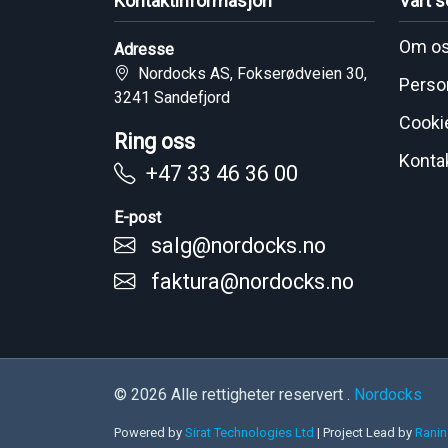
Kontaktinformasjon
Vårt s
Om o
Adresse
Nordocks AS, Fokserødveien 30,
Perso
3241 Sandefjord
Cooki
Ring oss
Konta
+47 33 46 36 00
E-post
salg@nordocks.no
faktura@nordocks.no
© 2026 Alle rettigheter reservert .
Nordocks
Powered by
Sirat Technologies Ltd
|
Project Lead by
Ranin