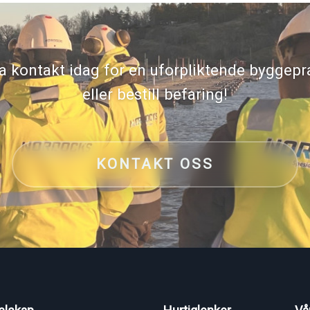
a kontakt idag for en uforpliktende byggepr
eller bestill befaring!
KONTAKT OSS