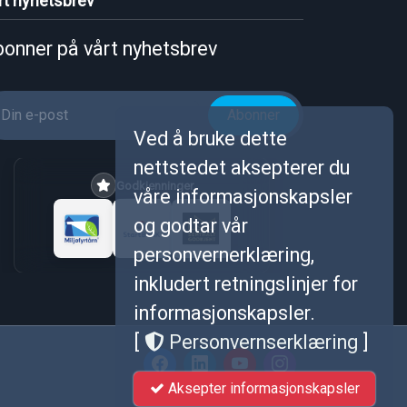
rt nyhetsbrev
onner på vårt nyhetsbrev
Abonner
Ved å bruke dette
nettstedet aksepterer du
Godkjenninger
våre informasjonskapsler
og godtar vår
personvernerklæring,
inkludert retningslinjer for
informasjonskapsler.
[
Personvernserklæring
]
Aksepter informasjonskapsler