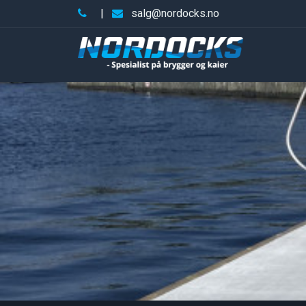
|
salg@nordocks.no