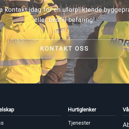
a kontakt idag for en uforpliktende byggepr
eller bestill befaring!
KONTAKT OSS
elskap
Hurtiglenker
Vå
ss
Tjenester
Ab