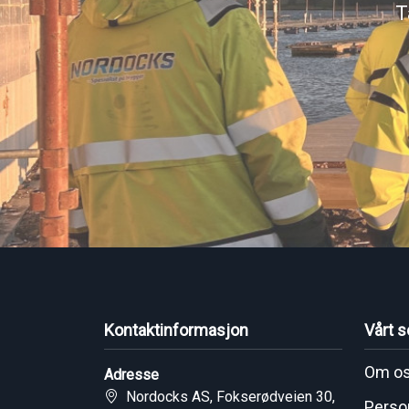
T
Kontaktinformasjon
Vårt s
Om o
Adresse
Nordocks AS, Fokserødveien 30,
Perso