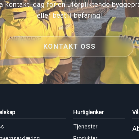
a kontakt idag for en uforpliktende byggepr
eller bestill befaring!
KONTAKT OSS
elskap
Hurtiglenker
Vå
ss
Tjenester
Ab
nvernserklæring
Produkter