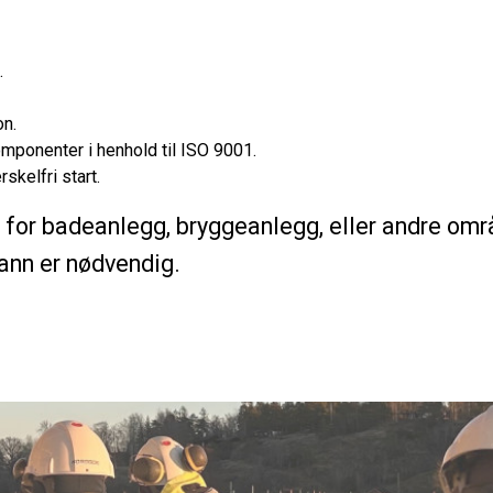
.
on.
mponenter i henhold til ISO 9001.
skelfri start.
g for badeanlegg, bryggeanlegg, eller andre omr
vann er nødvendig.