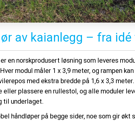
r av kaianlegg – fra idé t
er en norskprodusert løsning som leveres modu
 Hver modul måler 1 x 3,9 meter, og rampen kan
vilerepos med ekstra bredde på 1,6 x 3,3 meter.
le eller plassere en rullestol, og alle moduler l
g til underlaget.
l håndløper på begge sider, noe som gir økt s