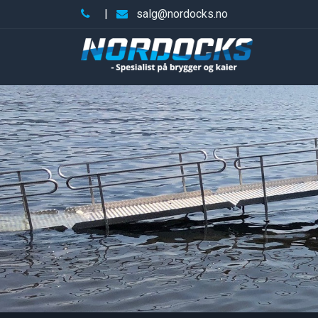
|
salg@nordocks.no