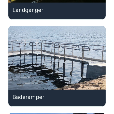
Landganger
L
Baderamper
B