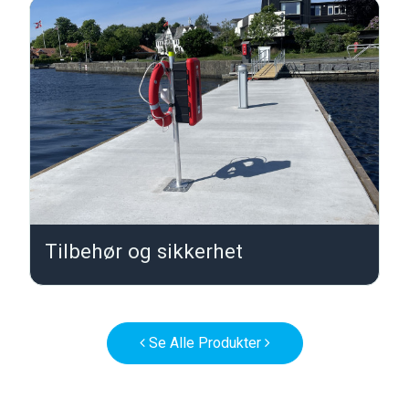
Tilbehør og sikkerhet
T
Se Alle Produkter