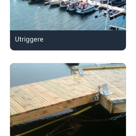
Utriggere
U