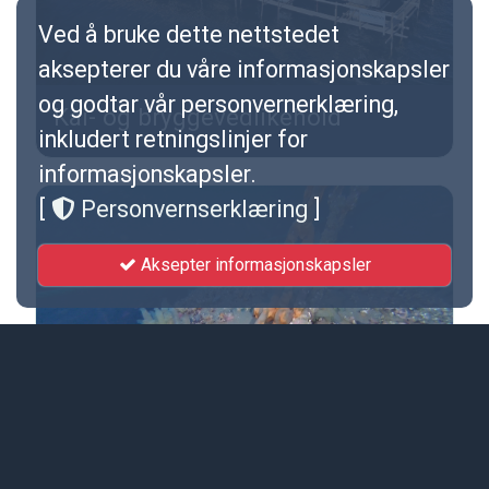
Ved å bruke dette nettstedet
aksepterer du våre informasjonskapsler
og godtar vår personvernerklæring,
Kai- og bryggevedlikehold
K
inkludert retningslinjer for
informasjonskapsler.
[
Personvernserklæring
]
Aksepter informasjonskapsler