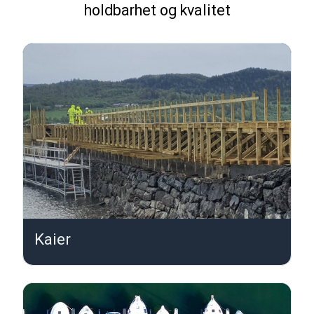
holdbarhet og kvalitet
Kaier
K